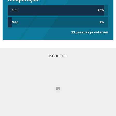
Sim
96
%
Não
4
%
23 pessoas já votaram
PUBLICIDADE