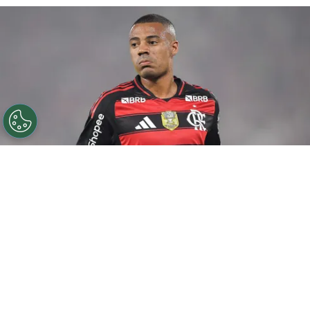
©
Thiago Ribeiro/AGIF
De la Cruz jogador do
Flamengo durante partida contra o Sport no estadio
Maracana pelo campeonato Brasileiro A 2025. Foto:
Thiago Ribeiro/AGIF
Por
Amanda Mânica
Presidente do Peñarol, Ignacio Ruglio,