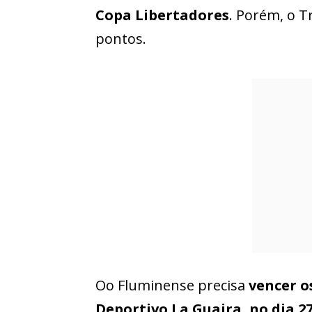
Copa Libertadores
. Porém, o T
pontos.
Oo Fluminense precisa
vencer os
Deportivo La Guaira, no dia 2