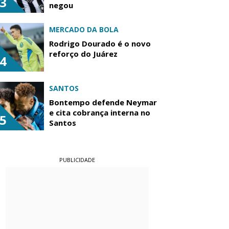
3
negou
MERCADO DA BOLA
Rodrigo Dourado é o novo
reforço do Juárez
4
SANTOS
Bontempo defende Neymar
e cita cobrança interna no
5
Santos
PUBLICIDADE