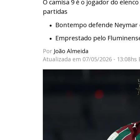
O camisa 9 é o jogador do elenc
partidas
Bontempo defende Neymar e 
Emprestado pelo Fluminens
Por
João Almeida
Atualizada em
07/05/2026 - 13:08hs