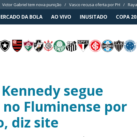
Victor Gabriel tem nova punição
Vasco recusa oferta por PH
Raya
ERCADO DA BOLA
AO VIVO
INUSITADO
COPA 20
n Kennedy segue
 no Fluminense por
, diz site