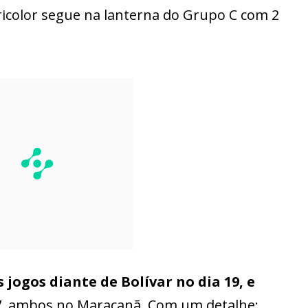
ricolor segue na lanterna do Grupo C com 2
 jogos diante de Bolívar no dia 19, e
7
, ambos no Maracanã. Com um detalhe: