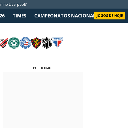
n no Liverpool?
26
TIMES
CAMPEONATOS NACIONAIS
SELEÇÃO 
JOGOS DE HOJE
PUBLICIDADE