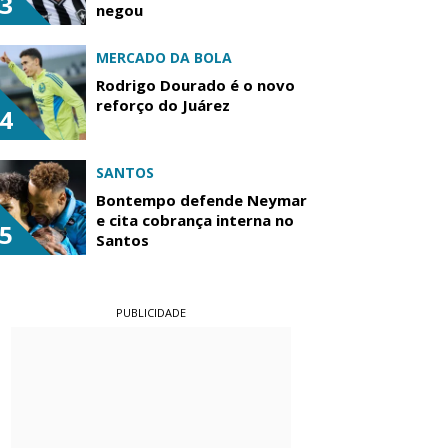
3
negou
MERCADO DA BOLA
Rodrigo Dourado é o novo
reforço do Juárez
4
SANTOS
Bontempo defende Neymar
e cita cobrança interna no
5
Santos
PUBLICIDADE