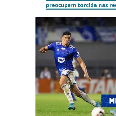
preocupam torcida nas red