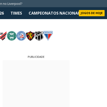
n no Liverpool?
26
TIMES
CAMPEONATOS NACIONAIS
SELEÇÃO 
JOGOS DE HOJE
PUBLICIDADE