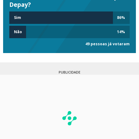
Depay?
Sim
86
%
Não
14
%
49 pessoas já votaram
PUBLICIDADE