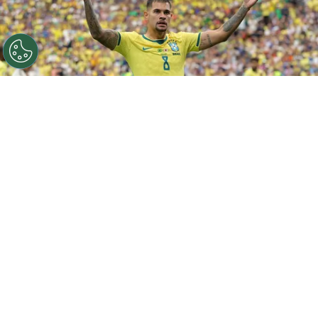
©
Getty Images
HOUSTON, TEXAS - JUNE 29: Bruno
Guimaraes #8 of Brazil reacts during the FIFA World Cup
2026 Round Of 32 match between Brazil and Japan at
Houston Stadium on June 29, 2026 in Houston, Texas.
(Photo by Alex Slitz/Getty Images)
Por
Amanda Mânica
Bruno Guimarães, jogador da
Seleção
Brasileira
e do Newcastle, ainda não tem