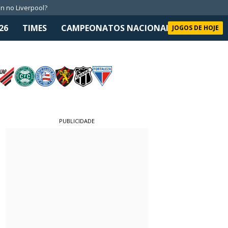
n no Liverpool?
26
TIMES
CAMPEONATOS NACIONAIS
SELEÇÃO 
JOGOS DE HOJE
PUBLICIDADE