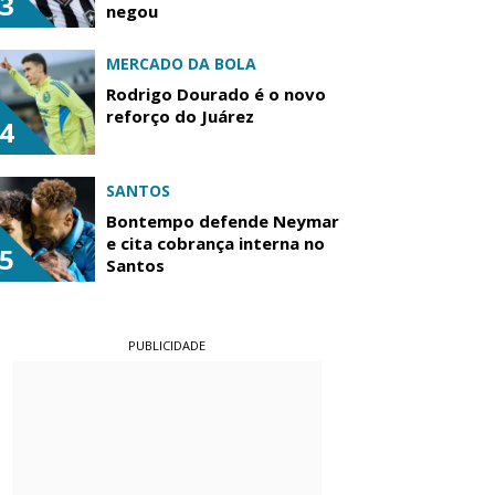
3
negou
MERCADO DA BOLA
Rodrigo Dourado é o novo
reforço do Juárez
4
SANTOS
Bontempo defende Neymar
e cita cobrança interna no
5
Santos
PUBLICIDADE