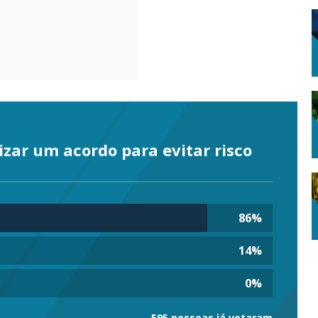
izar um acordo para evitar risco
86
%
14
%
0
%
595 pessoas já votaram