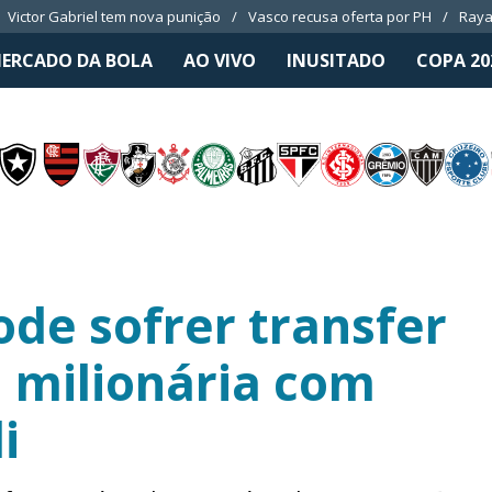
Victor Gabriel tem nova punição
Vasco recusa oferta por PH
Raya
ERCADO DA BOLA
AO VIVO
INUSITADO
COPA 20
ode sofrer transfer
a milionária com
i