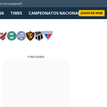
n no Liverpool?
26
TIMES
CAMPEONATOS NACIONAIS
SELEÇÃO 
JOGOS DE HOJE
PUBLICIDADE