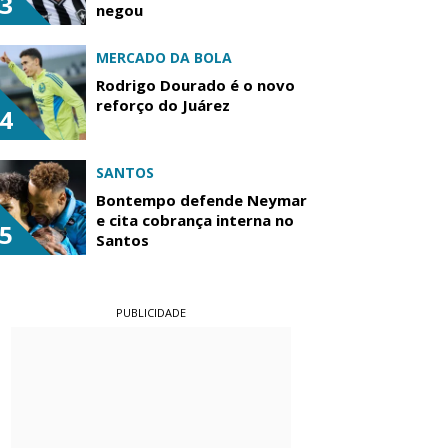
3
negou
MERCADO DA BOLA
Rodrigo Dourado é o novo
reforço do Juárez
4
SANTOS
Bontempo defende Neymar
e cita cobrança interna no
5
Santos
PUBLICIDADE