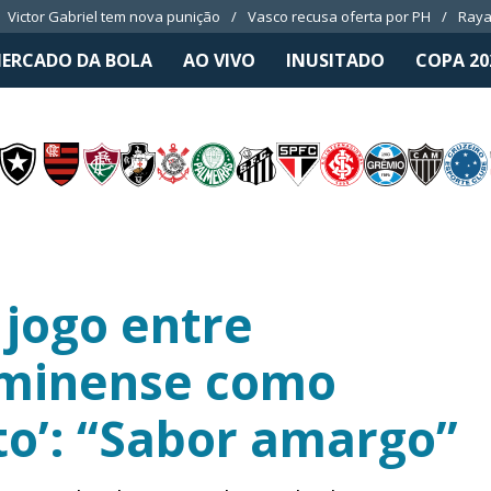
Victor Gabriel tem nova punição
Vasco recusa oferta por PH
Raya
ERCADO DA BOLA
AO VIVO
INUSITADO
COPA 20
 jogo entre
uminense como
ato’: “Sabor amargo”