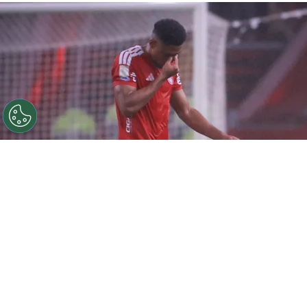
©
Maxi Franzoi/AGIF
Victor Gabriel jogador do
Internacional lamenta durante partida contra o Cruzeiro
no estadio Beira-Rio pelo campeonato Brasileiro A 2026.
Foto: Maxi Franzoi/AGIF
Por
Amanda Mânica
O julgamento de Victor Gabriel no Superior