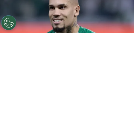
©
Marcello Zambrana/AGIF
Paulinho voltou a ser
titular no Palmeiras.
Por
Rodrigo Ribeiro
Paulinho voltou a ser titular do Palmeiras
após um longo período de recuperação e
celebrou o momento nas redes sociais.
Através de seu Instagram, o atacante