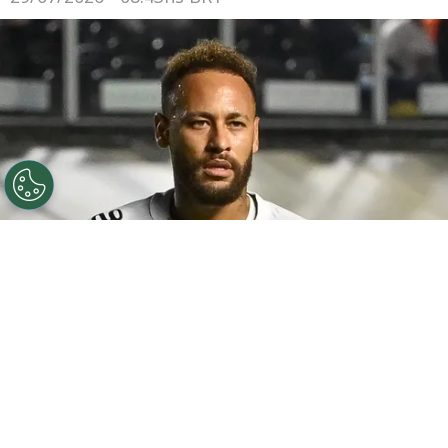
©
Jota Erre/AGIF
Neymar não deve jogar mais pela
seleção.
Por
Rodrigo Ribeiro
Neymar praticamente encerrou seu ciclo
com a
Seleção Brasileira
ao afirmar que