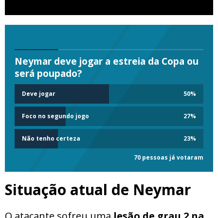
Neymar deve jogar a estreia da Copa ou
será poupado?
Deve jogar
50
%
Foco no segundo jogo
27
%
Não tenho certeza
23
%
70 pessoas já votaram
Situação atual de Neymar
O atacante sofreu uma
lesão de grau 2 na