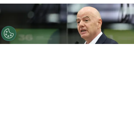
O presidente da FIFA, Gianni Infantino, discursa durante
a cerimônia de inauguração do Centro Internacional de
Transmissão da Copa do Mundo da FIFA 2026, em 1 de
junho de 2026, em Dallas, Texas. (Foto de Sam
Hodde/Getty Images)
Por
Jessica Campos