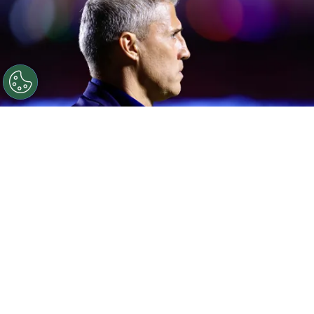
©
Marcello Zambrana/AGIF
Hernan Crespo tecnico do
Sao Paulo durante partida contra o Santos no estadio
Morumbi pelo campeonato Paulista 2026. Foto: Marcello
Zambrana/AGIF
Por
Leonardo Viter
O clássico entre
São Paulo
e Santos,