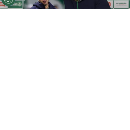
Anderson Barros quer renovar com Abel (Imagem:
Cesar Greco/Palmeiras)
Por
Thiago Argolo
Eliminação para o rival
O
Palmeiras
acabou decepcionando seus
torcedores nesta quarta-feira (6) e foi
derrotado por 2 a 0 pelo Corinthians, no
Allianz Parque, pelo jogo de volta das oitavas
de final da Copa do Brasil. O Verdão precisava