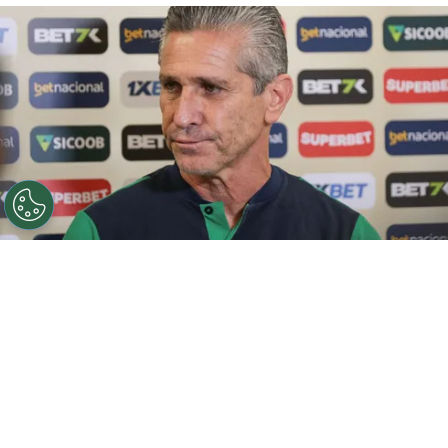
Atlético-GO quer Jorginho. Foto: Robson Mafra/AGIF
Por
Vitor Rizzatti
Logo após a derrota por 2 a 0 para o Goiás
no primeiro jogo da final do Campeonato
Goiano, o Atlético-GO tomou uma decisão