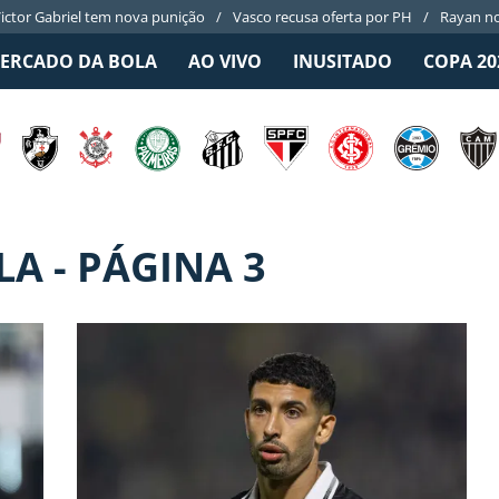
ictor Gabriel tem nova punição
Vasco recusa oferta por PH
Rayan no
ERCADO DA BOLA
AO VIVO
INUSITADO
COPA 20
A - PÁGINA 3