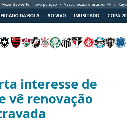
Victor Gabriel tem nova punição
Vasco recusa oferta por PH
Raya
ERCADO DA BOLA
AO VIVO
INUSITADO
COPA 20
rta interesse de
 e vê renovação
travada