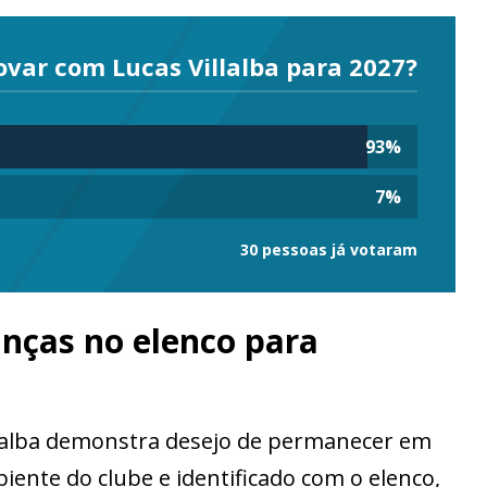
ovar com Lucas Villalba para 2027?
93
%
7
%
30 pessoas já votaram
nças no elenco para
illalba demonstra desejo de permanecer em
ente do clube e identificado com o elenco,