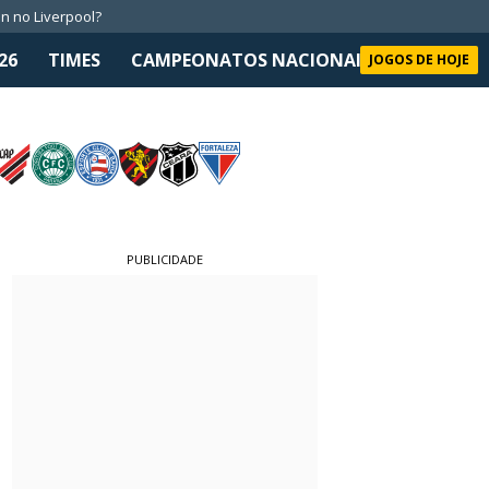
n no Liverpool?
26
TIMES
CAMPEONATOS NACIONAIS
SELEÇÃO 
JOGOS DE HOJE
PUBLICIDADE