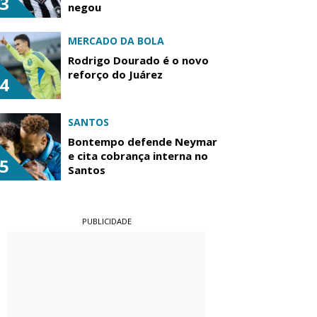
3
negou
MERCADO DA BOLA
Rodrigo Dourado é o novo
reforço do Juárez
4
SANTOS
Bontempo defende Neymar
e cita cobrança interna no
5
Santos
PUBLICIDADE