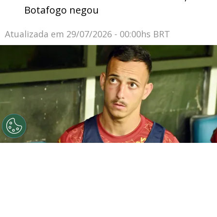
Botafogo negou
Atualizada em
29/07/2026 - 00:00hs BRT
©
Walmir Cirne/AGIF
Iago Borduchi, jogador do Bahia,
durante partida contra o Ceara no estadio Fonte Nova
pelo campeonato Copa Do Nordeste 2025. Foto: Walmir
Cirne/AGIF