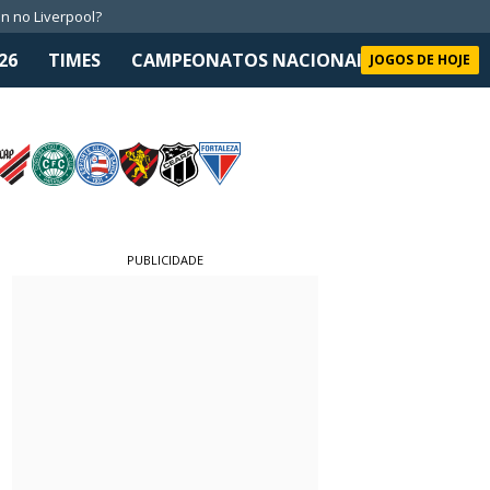
n no Liverpool?
26
TIMES
CAMPEONATOS NACIONAIS
SELEÇÃO 
JOGOS DE HOJE
PUBLICIDADE