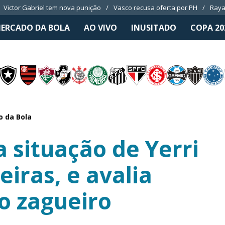
Victor Gabriel tem nova punição
Vasco recusa oferta por PH
Raya
ERCADO DA BOLA
AO VIVO
INUSITADO
COPA 20
 da Bola
 situação de Yerri
iras, e avalia
o zagueiro