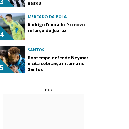
3
negou
MERCADO DA BOLA
Rodrigo Dourado é o novo
reforço do Juárez
4
SANTOS
Bontempo defende Neymar
e cita cobrança interna no
5
Santos
PUBLICIDADE