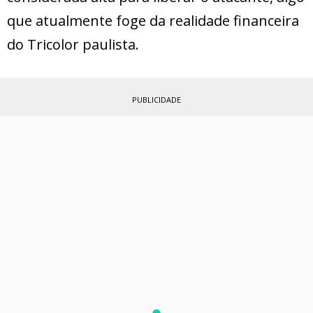
que atualmente foge da realidade financeira
do Tricolor paulista.
PUBLICIDADE