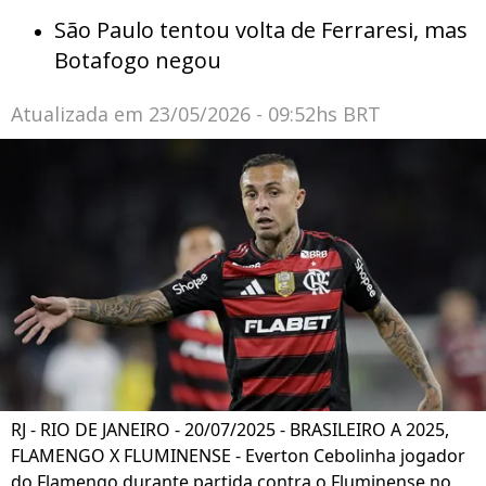
São Paulo tentou volta de Ferraresi, mas
Botafogo negou
Atualizada em
23/05/2026 - 09:52hs BRT
RJ - RIO DE JANEIRO - 20/07/2025 - BRASILEIRO A 2025,
FLAMENGO X FLUMINENSE - Everton Cebolinha jogador
do Flamengo durante partida contra o Fluminense no