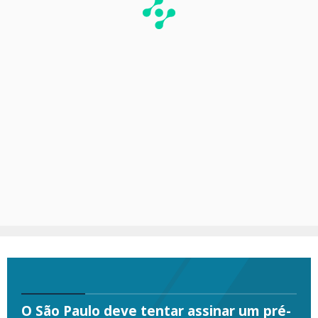
O São Paulo deve tentar assinar um pré-