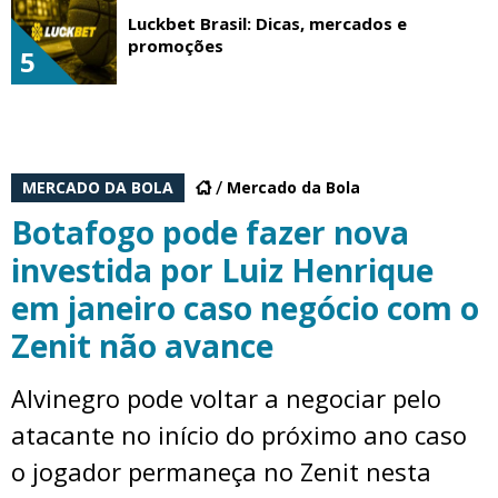
Luckbet Brasil: Dicas, mercados e
promoções
5
MERCADO DA BOLA
Mercado da Bola
Botafogo pode fazer nova
investida por Luiz Henrique
em janeiro caso negócio com o
Zenit não avance
Alvinegro pode voltar a negociar pelo
atacante no início do próximo ano caso
o jogador permaneça no Zenit nesta