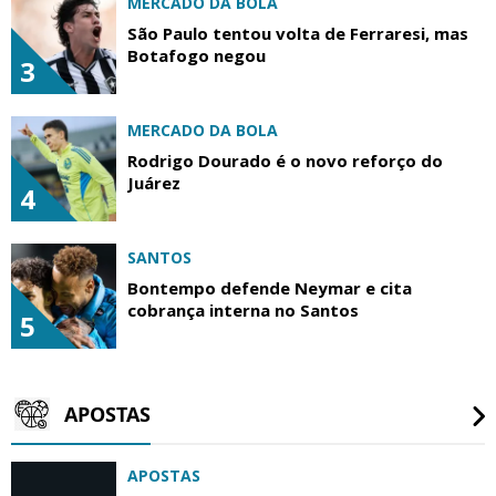
MERCADO DA BOLA
São Paulo tentou volta de Ferraresi, mas
Botafogo negou
3
MERCADO DA BOLA
Rodrigo Dourado é o novo reforço do
Juárez
4
SANTOS
Bontempo defende Neymar e cita
cobrança interna no Santos
5
APOSTAS
APOSTAS