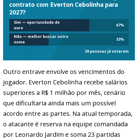
contrato com Everton Cebolinha para
2027?
Sim — oportunidade de
67
%
ouro
Não — melhor buscar outro
33
%
nome
39 pessoas já votaram
Outro entrave envolve os vencimentos do
jogador. Everton Cebolinha recebe salários
superiores a R$ 1 milhão por mês, cenário
que dificultaria ainda mais um possível
acordo entre as partes. Na atual temporada,
o atacante é reserva na equipe comandada
por Leonardo Jardim e soma 23 partidas