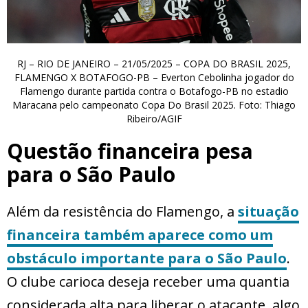
RJ – RIO DE JANEIRO – 21/05/2025 – COPA DO BRASIL 2025,
FLAMENGO X BOTAFOGO-PB – Everton Cebolinha jogador do
Flamengo durante partida contra o Botafogo-PB no estadio
Maracana pelo campeonato Copa Do Brasil 2025. Foto: Thiago
Ribeiro/AGIF
Questão financeira pesa
para o São Paulo
Além da resistência do Flamengo, a
situação
financeira também aparece como um
obstáculo importante para o São Paulo
.
O clube carioca deseja receber uma quantia
considerada alta para liberar o atacante, algo