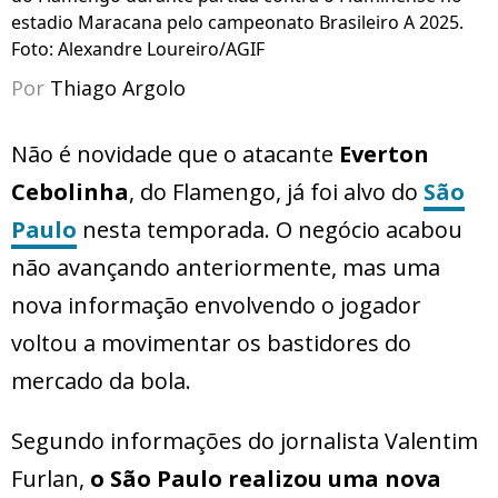
estadio Maracana pelo campeonato Brasileiro A 2025.
Foto: Alexandre Loureiro/AGIF
Por
Thiago Argolo
Não é novidade que o atacante
Everton
Cebolinha
, do Flamengo, já foi alvo do
São
Paulo
nesta temporada. O negócio acabou
não avançando anteriormente, mas uma
nova informação envolvendo o jogador
voltou a movimentar os bastidores do
mercado da bola.
Segundo informações do jornalista Valentim
Furlan,
o São Paulo realizou uma nova