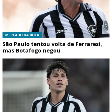
MERCADO DA BOLA
São Paulo tentou volta de Ferraresi,
mas Botafogo negou