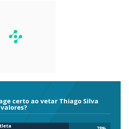
age certo ao vetar Thiago Silva
 valores?
tleta
78
%