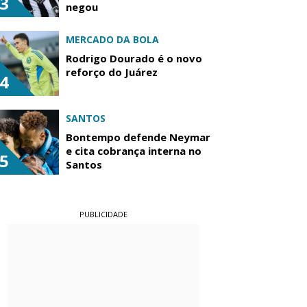
3
negou
MERCADO DA BOLA
Rodrigo Dourado é o novo
reforço do Juárez
4
SANTOS
Bontempo defende Neymar
e cita cobrança interna no
5
Santos
PUBLICIDADE