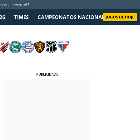
n no Liverpool?
26
TIMES
CAMPEONATOS NACIONAIS
SELEÇÃO 
JOGOS DE HOJE
PUBLICIDADE