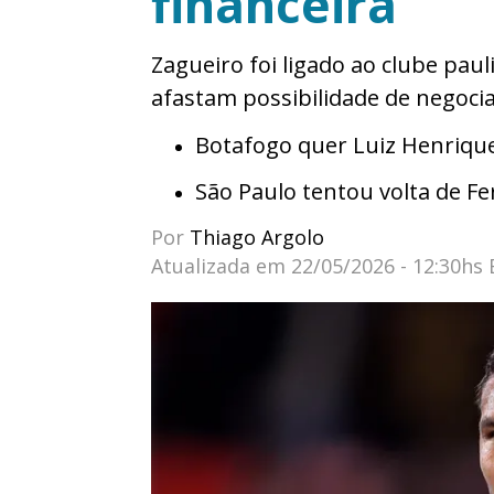
financeira
Zagueiro foi ligado ao clube paul
afastam possibilidade de negoc
Botafogo quer Luiz Henrique
São Paulo tentou volta de F
Por
Thiago Argolo
Atualizada em
22/05/2026 - 12:30hs