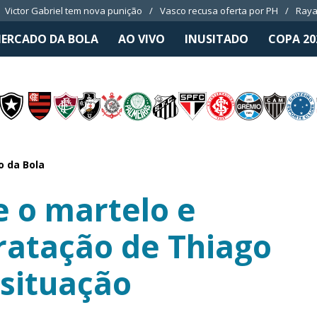
Victor Gabriel tem nova punição
Vasco recusa oferta por PH
Raya
ERCADO DA BOLA
AO VIVO
INUSITADO
COPA 20
 da Bola
e o martelo e
ratação de Thiago
 situação