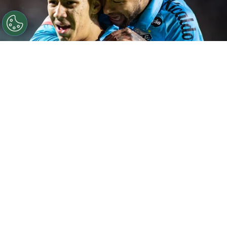
©
Luis Garcia/AGIF
Bontempo esclareceu a polêmica
de Neymar.
Por
Rodrigo Ribeiro
Após a vitória do Santos sobre a UCV na Sul-
Americana, Gabriel Bontempo comentou a
cobrança feita por Neymar
no vestiário no
intervalo da partida contra a Chapecoense
pelo Brasileirão. O meio-campista afirmou
que a manifestação do camisa 10 não teve