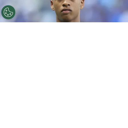
©
Gilson Lobo/AGIF
Ze Lucas jogador do Cruzeiro
durante aquecimento antes da partida contra o
Botafogo no estadio Mineirao pelo campeonato
Brasileiro A 2026. Foto: Gilson Lobo/AGIF
Por
Leonardo Viter
O
Cruzeiro
apresentou oficialmente Zé
Lucas nesta terça-feira (28), na Toca da
Raposa II.
Contratado junto ao Sport, o
volante de apenas 18 anos falou pela