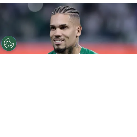
©
Marcello Zambrana/AGIF
Paulinho voltou a ser
titular no Palmeiras.
Por
Rodrigo Ribeiro
Paulinho voltou a ser titular do Palmeiras
após um longo período de recuperação e