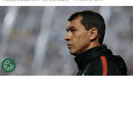
Fabio Carille tecnico do Corinthians durante partida
contra o Santos no estadio Pacaembu pelo campeonato
Paulista 2019. Foto: Marcello Zambrana/AGIF
Por
Jessica Campos
Quem diria que a briga pelo título da Liga