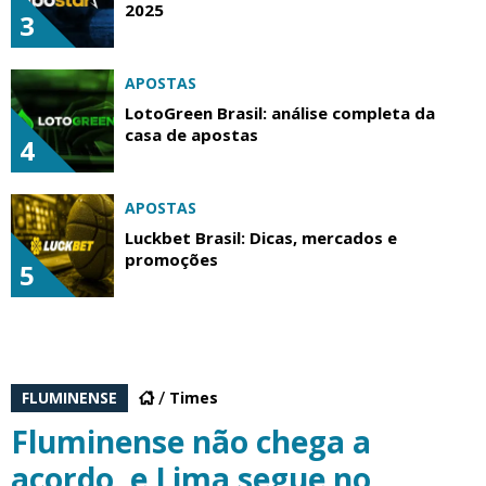
2025
3
APOSTAS
LotoGreen Brasil: análise completa da
casa de apostas
4
APOSTAS
Luckbet Brasil: Dicas, mercados e
promoções
5
FLUMINENSE
Times
Fluminense não chega a
acordo, e Lima segue no