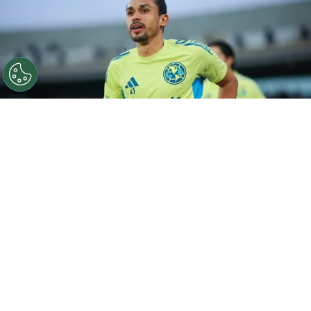
©
Getty Images
Lima, do Fluminense, segue no
América-MEX até dezembro por empréstimo. Foto:
Hector Vivas/Getty Images
Por
Luiz Eduardo Porto
O
Fluminense
não terá o retorno de
Lima
nesta janela de transferências. Segundo