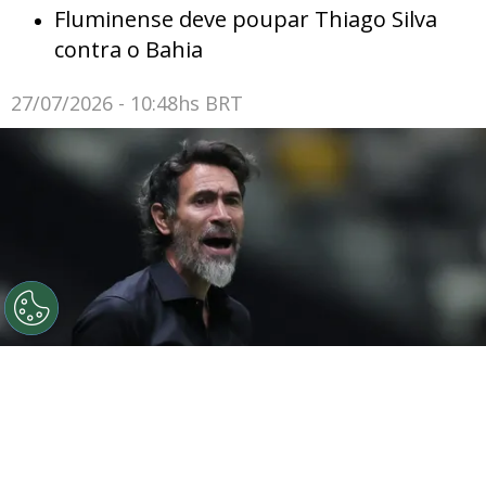
Fluminense deve poupar Thiago Silva
contra o Bahia
27/07/2026 - 10:48hs BRT
©
Gilson Lobo/AGIF
Eduardo Domínguez elogia elenco
do Atlético-MG após vitória
Por
Luiz Eduardo Porto