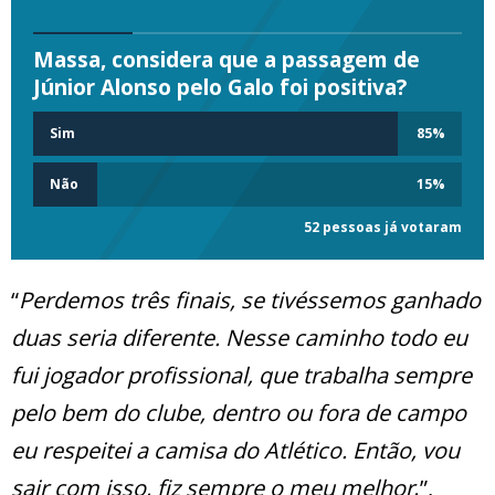
Massa, considera que a passagem de
Júnior Alonso pelo Galo foi positiva?
Sim
85
%
Não
15
%
52 pessoas já votaram
“
Perdemos três finais, se tivéssemos ganhado
duas seria diferente. Nesse caminho todo eu
fui jogador profissional, que trabalha sempre
pelo bem do clube, dentro ou fora de campo
eu respeitei a camisa do Atlético. Então, vou
sair com isso, fiz sempre o meu melhor
.”,