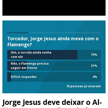
Torcedor, Jorge Jesus ainda mexe com o
Flamengo?
Sim, a torcida ainda sonha
75
%
com ele
Não, o Flamengo precisa
21
%
seguir em frente
Difícil responder
4
%
76 pessoas já votaram
Jorge Jesus deve deixar o Al-