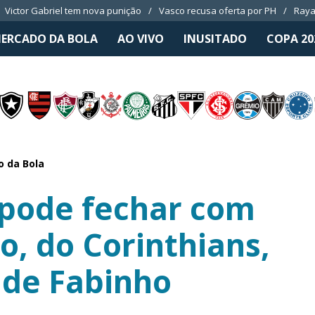
Victor Gabriel tem nova punição
Vasco recusa oferta por PH
Raya
ERCADO DA BOLA
AO VIVO
INUSITADO
COPA 20
 da Bola
 pode fechar com
, do Corinthians,
 de Fabinho