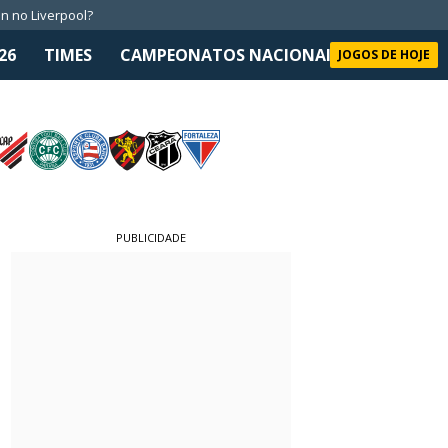
n no Liverpool?
26
TIMES
CAMPEONATOS NACIONAIS
SELEÇÃO 
JOGOS DE HOJE
PUBLICIDADE