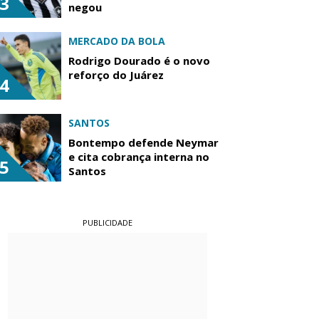
3
negou
MERCADO DA BOLA
Rodrigo Dourado é o novo
reforço do Juárez
4
SANTOS
Bontempo defende Neymar
e cita cobrança interna no
5
Santos
PUBLICIDADE