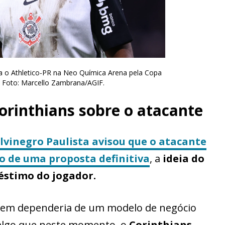
a o Athletico-PR na Neo Química Arena pela Copa
. Foto: Marcello Zambrana/AGIF.
rinthians sobre o atacante
lvinegro Paulista avisou que o atacante
o de uma proposta definitiva
, a
ideia do
éstimo do jogador.
vem dependeria de um modelo de negócio
 algo que neste momento, o
Corinthians