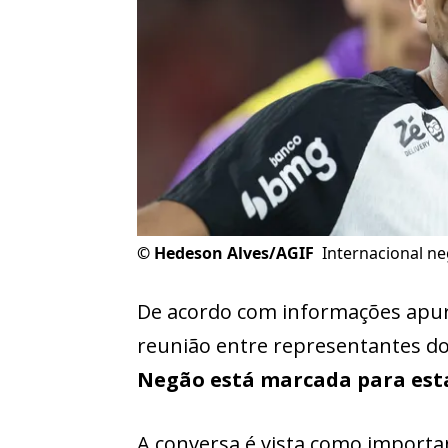
©
Hedeson Alves/AGIF
Internacional ne
De acordo com informações apur
reunião entre representantes d
Negão está marcada para esta
A conversa é vista como importa