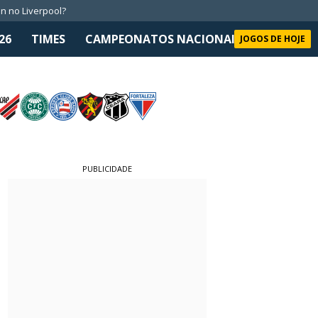
n no Liverpool?
26
TIMES
CAMPEONATOS NACIONAIS
SELEÇÃO 
JOGOS DE HOJE
PUBLICIDADE