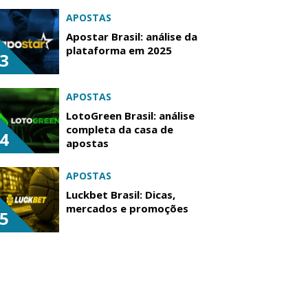
APOSTAS
Apostar Brasil: análise da
plataforma em 2025
3
APOSTAS
LotoGreen Brasil: análise
completa da casa de
4
apostas
APOSTAS
Luckbet Brasil: Dicas,
mercados e promoções
5