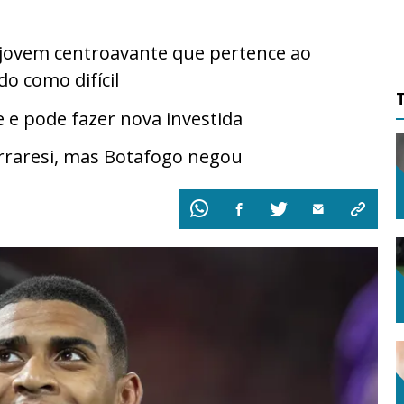
 jovem centroavante que pertence ao
do como difícil
 e pode fazer nova investida
erraresi, mas Botafogo negou