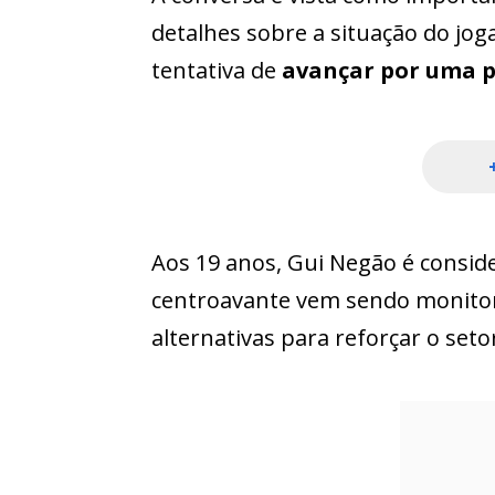
detalhes sobre a situação do jo
tentativa de
avançar por uma p
Aos 19 anos, Gui Negão é consi
centroavante vem sendo monitor
alternativas para reforçar o seto