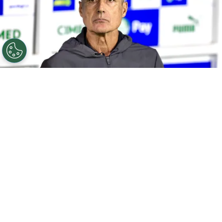
©
Marcello Zambrana/AGIF
SP - BARUERI - 02/04/2026
- BRASILEIRO A 2026, PALMEIRAS X GREMIO - Luis Castro
tecnico do Gremio durante partida contra o Palmeiras
no estadio Arena Barueri pelo campeonato Brasileiro A
2026. Foto: Marcello Zambrana/AGIF
Por
Bruno Usberti
O
Grêmio
finaliza a preparação para
enfrentar o Bolívar, nesta quinta-feira (30),