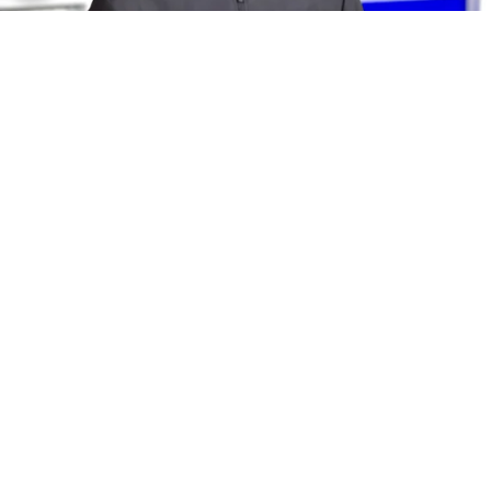
©
Marcello Zambrana/AGIF
SP - BARUERI - 02/04/2026
- BRASILEIRO A 2026, PALMEIRAS X GREMIO - Luis Castro
tecnico do Gremio durante partida contra o Palmeiras
no estadio Arena Barueri pelo campeonato Brasileiro A
2026. Foto: Marcello Zambrana/AGIF
Por
Bruno Usberti
O
Grêmio
finaliza a preparação para
enfrentar o Bolívar, nesta quinta-feira (30),
na Arena, pelo jogo de volta dos playoffs da
Copa Sul-Americana. Para o confronto que
vale vaga nas oitavas de final, o técnico Luís
Castro estuda mudanças na formação