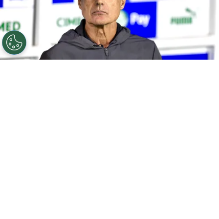
©
Marcello Zambrana/AGIF
SP - BARUERI - 02/04/2026
- BRASILEIRO A 2026, PALMEIRAS X GREMIO - Luis Castro
tecnico do Gremio durante partida contra o Palmeiras
no estadio Arena Barueri pelo campeonato Brasileiro A
2026. Foto: Marcello Zambrana/AGIF
Por
Bruno Usberti
O
Grêmio
finaliza a preparação para
enfrentar o Bolívar, nesta quinta-feira (30),
na Arena, pelo jogo de volta dos playoffs da