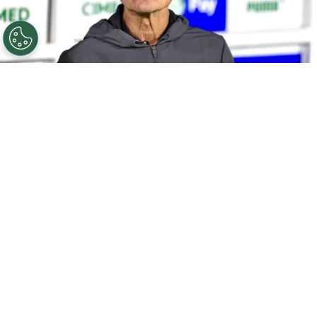
©
Marcello Zambrana/AGIF
SP - BARUERI - 02/04/2026
- BRASILEIRO A 2026, PALMEIRAS X GREMIO - Luis Castro
tecnico do Gremio durante partida contra o Palmeiras
no estadio Arena Barueri pelo campeonato Brasileiro A
2026. Foto: Marcello Zambrana/AGIF
Por
Bruno Usberti
O
Grêmio
finaliza a preparação para
enfrentar o Bolívar, nesta quinta-feira (30),
na Arena, pelo jogo de volta dos playoffs da
Copa Sul-Americana. Para o confronto que