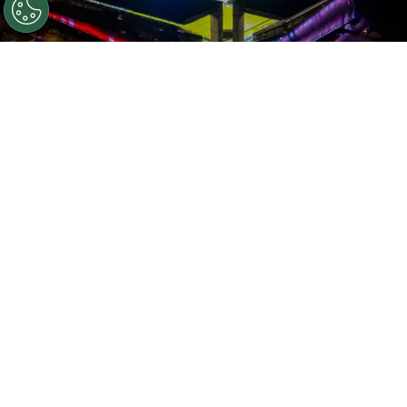
Aerial view of Arena Pantanal after a Group A match
between Bolivia and Chile as part of Copa America Brazil
2021 on June 18, 2021 in Cuiaba, Brazil. (Photo by Miguel
Schincariol/Getty Images)
Por
William Tinoco
Com complicações financeiras e precisando
aumentar o fluxo de caixa, o
Fortaleza
estuda a possibilidade de vender o mando de
campo do confronto diante do
Palmeiras