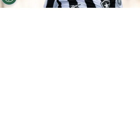
©
Jorge Rodrigues/AGIF
São Paulo tentou retorno de
Ferraresi, sem sucesso
Por
Luiz Eduardo Porto
O
São Paulo
tentou antecipar o retorno do
zagueiro
Nahuel Ferraresi
antes que ele
completasse a
13ª partida
pelo
Botafogo
no Campeonato Brasileiro. Segundo o
jornalista Valentin Furlan, do
UOL
, o clube
carioca recusou a possibilidade.
Isso aconteceu enquanto
Ferraresi ainda
não havia alcançado o limite de jogos