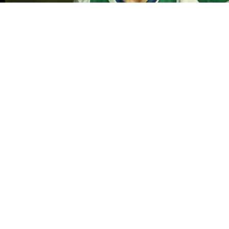
©
Walmir Cirne/AGIF
Iago Borduchi, jogador do Bahia
durante execucao do hino nacional antes da partida
contra o Corinthians no estadio Arena Fonte Nova pelo
campeonato Brasileiro A 2025. Foto: Walmir Cirne/AGIF
Por
Amanda Mânica
O
São Paulo
encaminhou a contratação do
lateral-esquerdo Iago Borduchi, que
pertence ao Bahia, segundo Gabriel Sá. O
jogador, de 29 anos, deve chegar ao Tricolor
Paulista por empréstimo até o fim da
temporada. A negociação avançou nas
últimas horas e está próxima de ser