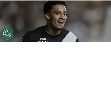
©
Alexandre Loureiro/AGIF
RJ - RIO DE JANEIRO -
14/04/2026 - COPA SUL-AMERICANA 2026, VASCO X
AUDAX ITALIANO - Brenner jogador do Vasco comemora
seu gol durante partida contra o Audax Italiano no
estadio Sao Januario pelo campeonato Copa Sul-
Americana 2026. Foto: Alexandre Loureiro/AGIF
Por
Bruno Usberti