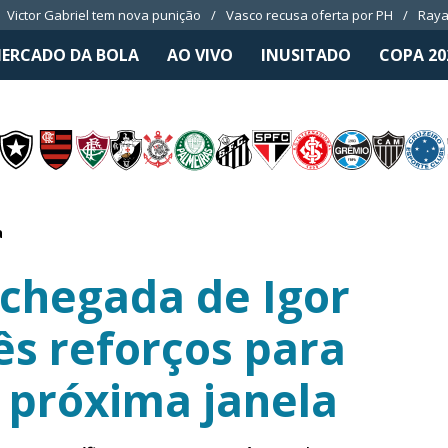
Victor Gabriel tem nova punição
Vasco recusa oferta por PH
Raya
ERCADO DA BOLA
AO VIVO
INUSITADO
COPA 20
a
 chegada de Igor
rês reforços para
a próxima janela