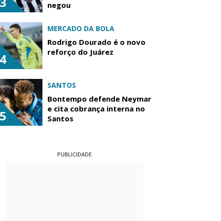
3
negou
MERCADO DA BOLA
Rodrigo Dourado é o novo
reforço do Juárez
4
SANTOS
Bontempo defende Neymar
e cita cobrança interna no
5
Santos
PUBLICIDADE