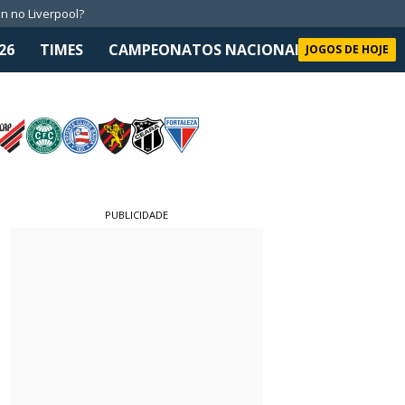
n no Liverpool?
26
TIMES
CAMPEONATOS NACIONAIS
SELEÇÃO 
JOGOS DE HOJE
PUBLICIDADE