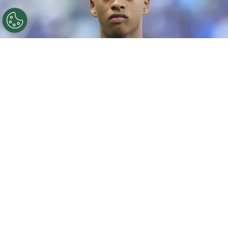
©
Gilson Lobo/AGIF
Ze Lucas jogador do Cruzeiro
durante aquecimento antes da partida contra o
Botafogo no estadio Mineirao pelo campeonato
Brasileiro A 2026. Foto: Gilson Lobo/AGIF
Por
Leonardo Viter
O
Cruzeiro
apresentou oficialmente Zé
Lucas nesta terça-feira (28), na Toca da
Raposa II.
Contratado junto ao Sport, o
volante de apenas 18 anos falou pela