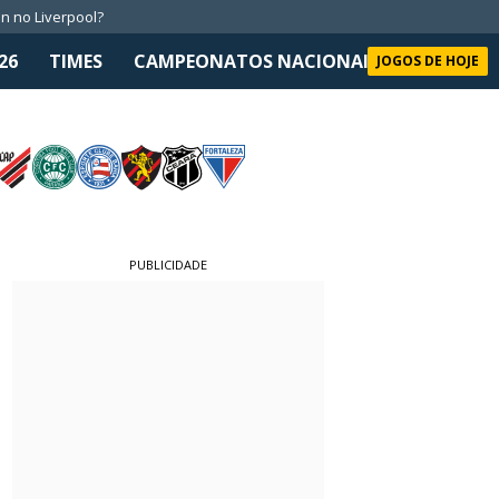
n no Liverpool?
26
TIMES
CAMPEONATOS NACIONAIS
SELEÇÃO 
JOGOS DE HOJE
PUBLICIDADE