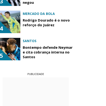
3
negou
MERCADO DA BOLA
Rodrigo Dourado é o novo
reforço do Juárez
4
SANTOS
Bontempo defende Neymar
e cita cobrança interna no
5
Santos
PUBLICIDADE