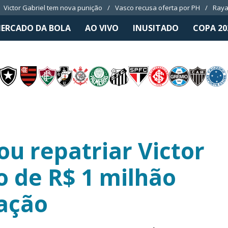
Victor Gabriel tem nova punição
Vasco recusa oferta por PH
Raya
ERCADO DA BOLA
AO VIVO
INUSITADO
COPA 20
ou repatriar Victor
o de R$ 1 milhão
ação