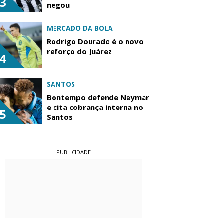
3
negou
MERCADO DA BOLA
Rodrigo Dourado é o novo
reforço do Juárez
4
SANTOS
Bontempo defende Neymar
e cita cobrança interna no
5
Santos
PUBLICIDADE