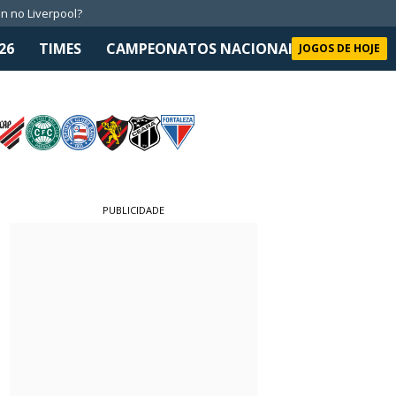
n no Liverpool?
26
TIMES
CAMPEONATOS NACIONAIS
SELEÇÃO 
JOGOS DE HOJE
PUBLICIDADE