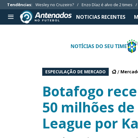
Tendências
:
Wesley no Cruzeiro?
Enzo Díaz é alvo de 2 times
NOTICIAS RECENTES
M
TIMES SÉRIE A
APOSTAS
NOTÍCIAS DO SEU TIME
Botafogo
Notícias
Cruzeiro
Casas de apostas
Internacional
Guias de apostas
ESPECULAÇÃO DE MERCADO
Mercado
Grêmio
Códigos
Vasco da Gama
Palpites
Botafogo rece
Aplicativos
50 milhões de
League por Kad