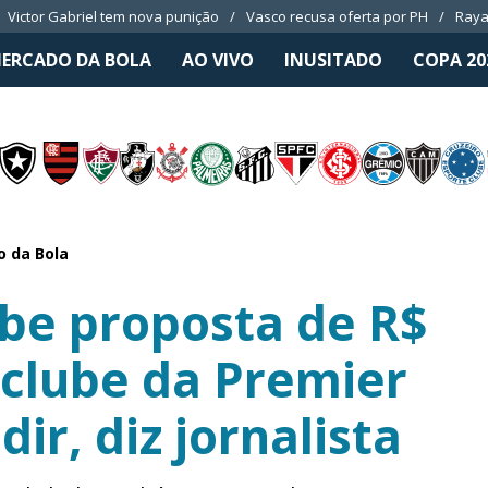
Victor Gabriel tem nova punição
Vasco recusa oferta por PH
Raya
ERCADO DA BOLA
AO VIVO
INUSITADO
COPA 20
 da Bola
be proposta de R$
 clube da Premier
ir, diz jornalista