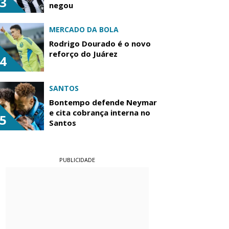
3
negou
MERCADO DA BOLA
Rodrigo Dourado é o novo
reforço do Juárez
4
SANTOS
Bontempo defende Neymar
e cita cobrança interna no
5
Santos
PUBLICIDADE