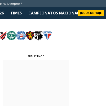
n no Liverpool?
26
TIMES
CAMPEONATOS NACIONAIS
SELEÇÃO 
JOGOS DE HOJE
PUBLICIDADE