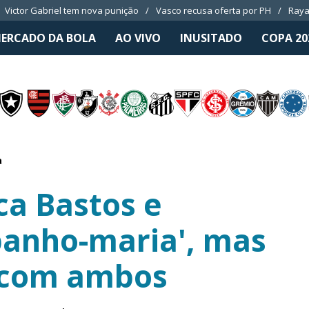
Victor Gabriel tem nova punição
Vasco recusa oferta por PH
Raya
ERCADO DA BOLA
AO VIVO
INUSITADO
COPA 20
a
ca Bastos e
banho-maria', mas
 com ambos