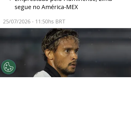
segue no América-MEX
25/07/2026 - 11:50hs BRT
©
Anderson Rom&#xe3;o/AGIF
Scarpa não jogará
contra o Palmeiras.
Por
Rodrigo Ribeiro