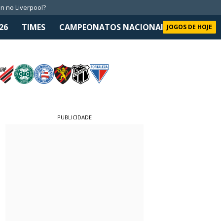
n no Liverpool?
26
TIMES
CAMPEONATOS NACIONAIS
SELEÇÃO 
JOGOS DE HOJE
PUBLICIDADE