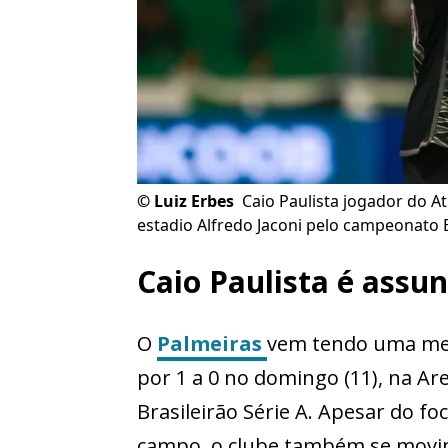
©
Luiz Erbes
Caio Paulista jogador do A
estadio Alfredo Jaconi pelo campeonato B
Caio Paulista é assu
O
Palmeiras
vem tendo uma mel
por 1 a 0 no domingo (11), na Ar
Brasileirão Série A. Apesar do f
campo, o clube também se movim