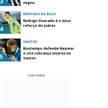
3
negou
MERCADO DA BOLA
Rodrigo Dourado é o novo
reforço do Juárez
4
SANTOS
Bontempo defende Neymar
e cita cobrança interna no
5
Santos
PUBLICIDADE