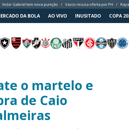
Victor Gabriel tem nova punição
Vasco recusa oferta por PH
Raya
ERCADO DA BOLA
AO VIVO
INUSITADO
COPA 20
ate o martelo e
ra de Caio
almeiras