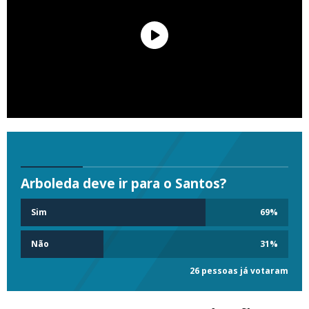
Arboleda deve ir para o Santos?
Sim
69
%
Não
31
%
26 pessoas já votaram