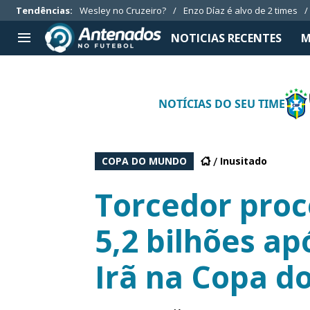
Tendências
:
Wesley no Cruzeiro?
Enzo Díaz é alvo de 2 times
NOTICIAS RECENTES
M
TIMES SÉRIE A
APOSTAS
NOTÍCIAS DO SEU TIME
Botafogo
Notícias
Cruzeiro
Casas de apostas
Internacional
Guias de apostas
COPA DO MUNDO
Inusitado
Grêmio
Códigos
Vasco da Gama
Palpites
Torcedor proc
Aplicativos
5,2 bilhões ap
Irã na Copa d