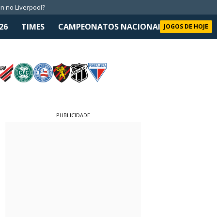
n no Liverpool?
26
TIMES
CAMPEONATOS NACIONAIS
SELEÇÃO 
JOGOS DE HOJE
PUBLICIDADE