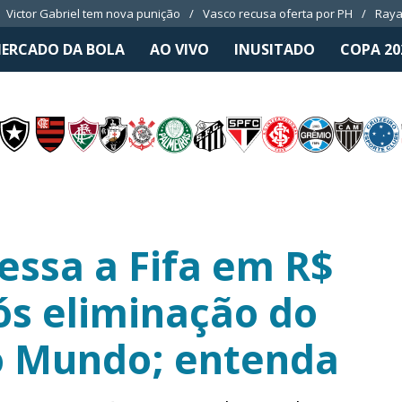
Victor Gabriel tem nova punição
Vasco recusa oferta por PH
Raya
ERCADO DA BOLA
AO VIVO
INUSITADO
COPA 20
essa a Fifa em R$
ós eliminação do
o Mundo; entenda