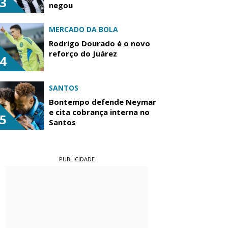
3
negou
MERCADO DA BOLA
Rodrigo Dourado é o novo
reforço do Juárez
4
SANTOS
Bontempo defende Neymar
e cita cobrança interna no
5
Santos
PUBLICIDADE