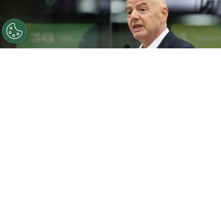
O presidente da FIFA, Gianni Infantino, discursa durante
a cerimônia de inauguração do Centro Internacional de
Transmissão da Copa do Mundo da FIFA 2026, em 1 de
junho de 2026, em Dallas, Texas. (Foto de Sam
Hodde/Getty Images)
Por
Jessica Campos
A Copa do Mundo pode estar prestes a