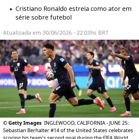
Cristiano Ronaldo estreia como ator em
série sobre futebol
Atualizada em
30/06/2026 - 22:03hs BRT
©
Getty Images
INGLEWOOD, CALIFORNIA - JUNE 25:
Sebastian Berhalter #14 of the United States celebrates
scoring his team's second goal during the FIFA World