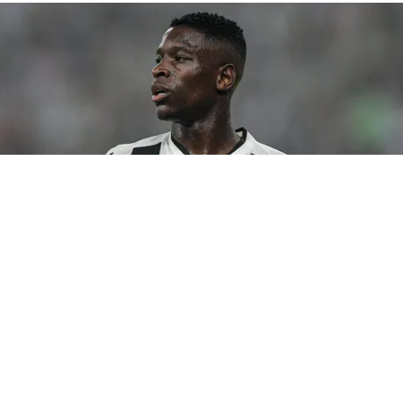
©
Thiago Ribeiro/AGIF
Botafogo pode tentar Luiz
Henrique mais uma vez em janeiro.
Por
Rodrigo Ribeiro
De acordo com informações apuradas pelo
Canal do Anderson Motta, o Botafogo pode