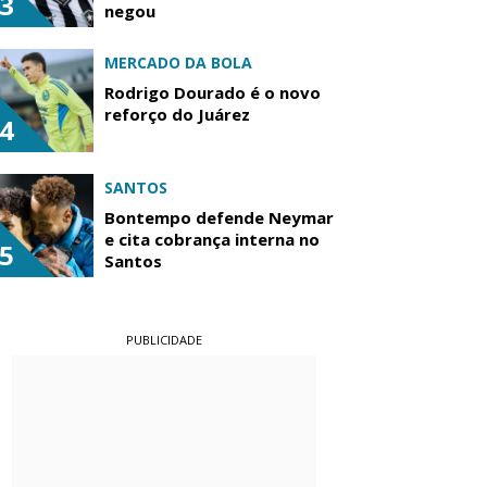
3
negou
MERCADO DA BOLA
Rodrigo Dourado é o novo
reforço do Juárez
4
SANTOS
Bontempo defende Neymar
e cita cobrança interna no
5
Santos
PUBLICIDADE