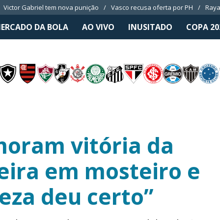
Victor Gabriel tem nova punição
Vasco recusa oferta por PH
Raya
ERCADO DA BOLA
AO VIVO
INUSITADO
COPA 20
oram vitória da
leira em mosteiro e
reza deu certo”