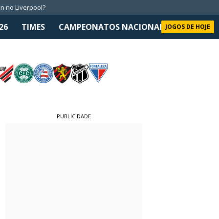
n no Liverpool?
26
TIMES
CAMPEONATOS NACIONAIS
SELEÇÃO 
JOGOS DE HOJE
PUBLICIDADE